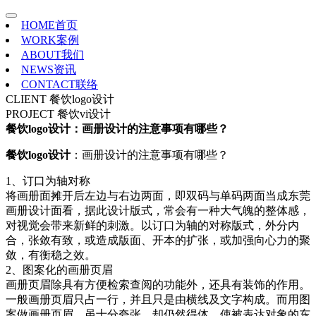
HOME
首页
WORK
案例
ABOUT
我们
NEWS
资讯
CONTACT
联络
CLIENT
餐饮logo设计
PROJECT
餐饮vi设计
餐饮logo设计：画册设计的注意事项有哪些？
餐饮logo设计
：画册设计的注意事项有哪些？
1、订口为轴对称
将画册面摊开后左边与右边两面，即双码与单码两面当成东莞
画册设计面看，据此设计版式，常会有一种大气魄的整体感，
对视觉会带来新鲜的刺激。以订口为轴的对称版式，外分内
合，张敛有致，或造成版面、开本的扩张，或加强向心力的聚
敛，有衡稳之效。
2、图案化的画册页眉
画册页眉除具有方便检索查阅的功能外，还具有装饰的作用。
一般画册页眉只占一行，并且只是由横线及文字构成。而用图
案做画册页眉，虽十分夸张，却仍然得体，使被表达对象的东