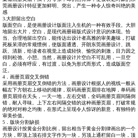
莞画册设计特征更加鲜明、突出，产生一种令人惊奇叫绝的美
感
3.大胆留出空白
版面空白，是使画册设计版面注入生机的一种有效手段。大胆
地留出大片，空白，是现代画册籍版式设计意识的体现。恰
当、合理地留出空白，能传达出设计者高雅的审美趣味，打破
死板呆滞的常规惯例，使版面通透、开朗东莞画册设计、跳
跃、清新，给读者在视觉上造成轻快、愉悦的刺激，目力因之
得到松弛、小憩。当然，画册设计片空白不可乱用，一旦空
白，必须有呼应，有过渡，以免为形式而形式，造成版面空
泛。
4．画册页眉交叉倒错
采用画册页眉交叉倒错的方法，画册设计根据人的视线一般从
幅左下方朝右上移动的规律，双码画册页眉排在地脚，单码画
册页眉排在天头，一天一地，左右交错，全码画册页眉间隔倒
错，耐人寻味。上下左右间隔交错的这种画册页眉，打破常规
的绝对对称之均衡，在形式上呈现令人惊讶的新意，有独特的
审美价值。
5．版块分割缺损
画册设计按黄金分割比例，留出相当于黄金分割律画出的一个
方块，即顶上顶右排文字作为一块，另顶上通栏留白一块，顶