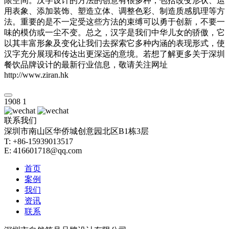
限空间。汉字设计的方法的创意有很多种，包括改变形状、运
用表象、添加装饰、塑造立体、调整色彩、制造质感肌理等方
法。重要的是不一定受这些方法的束缚可以勇于创新，不要一
味的模仿或一尘不变。总之，汉字是我们中华儿女的骄傲，它
以其丰富形象及变化让我们去探索它多种内涵的表现形式，使
汉字充分展现和传达出更深远的意境。若想了解更多关于深圳
餐饮品牌设计的最新行业信息，敬请关注网址
http://www.ziran.hk
1908
1
联系我们
深圳市南山区华侨城创意园北区B1栋3层
T: +86-15939013517
E: 416601718@qq.com
首页
案例
我们
资讯
联系