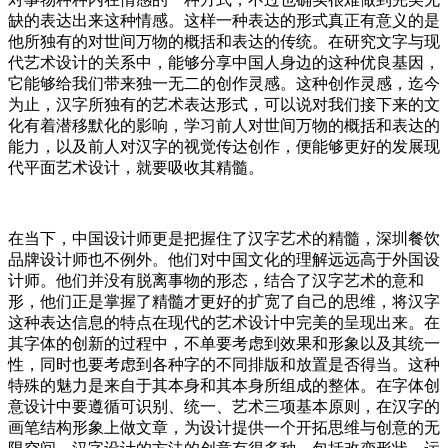
缺的表达出来这种情感。这样一种表达的形式真正有意义的是
他所独有的对世间万物的概括和表达的传统。在研究文字与现
代艺术设计的关系中，能够分享中国人身边的这种优良基因，
它能够给我们带来独一无二的创作灵感。这种创作灵感，迄今
为止，汉字所独有的艺术表达形式，可以说对我们接下来的文
化有着潜移默化的影响，学习前人对世间万物的概括和表达的
能力，以及前人对汉字的视觉传达创作，便能够更好的发展现
代平面艺术设计，就要吸收其精髓。
在当下，中国设计师更是把握住了汉字艺术的精髓，深圳餐饮
品牌设计师也不例外。他们对中国文化的理解远远高于外国设
计师。他们并没有脱离事物的形态，结合了汉字艺术的意和
形，他们正是掌握了精髓才更好的扩宽了自己的思维，将汉字
这种表达信息的特点在现代的艺术设计中完美的呈现出来。在
其字体的创新的过程中，不单要考虑到效果和形象以及其统一
性，同时也要考虑到各种字的不同排版和放置是否得当。这种
特殊的魅力是来自于其本身和其本身所组成的整体。在字体创
意设计中要遵循可识别、统一、艺术三项基本原则，在汉字的
画笔结构形象上做文章，为设计提供一个开拓思维与创意的无