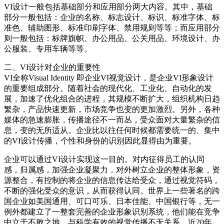
VI设计一般包括基础部分和应用部分两大内容。其中，基础
部分一般包括：企业的名称、标志设计、标识、标准字体、标
准色、辅助图形、标准印刷字体、禁用规则等等；而应用部分
则一般包括：标牌旗帜、办公用品、公关用品、环境设计、办
公服装、专用车辆等等。
二、VI设计对企业的重要性
VI全称Visual Identity 即企业VI视觉设计，是企业VI形象设计
的重要组成部分。随着社会的现代化、工业化、自动化的发
展，加速了优化组合的进程，其规模不断扩大，组织机构日趋
繁杂，产品快速更新，市场竞争也变的更加激烈。另外，各种
媒体的急速膨胀，传播途径不一而丛，受众面对大量繁杂的信
息，变的无所适从。企业比以往任何时候都需要统一的、集中
的VI设计传播，个性和身份的识别因此显得由为重要。
企业可以通过VI设计实现这一目的。对内征得员工的认同
感，归属感，加强企业凝聚力，对外树立企业的整体形象，资
源整合，有控制的将企业的信息传达给受众，通过视觉符码，
不断的强化受众的意识，从而获得认同。世界上一些著名的跨
国企业如美国通用、可口可乐、日本佳能、中国银行等，无一
例外都建立了一整套完善的企业形象识别系统，他们能在竞争
中立于不败之地，与科学有效的视觉传播不无关系。近20年