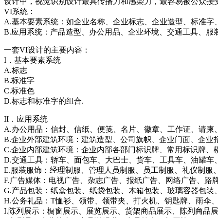
设计中，视觉识别设计最具传播力和感染力，最容易被公众接
VI系统：
A.基本要素系统：如企业名称、企业标志、企业造型、标准字
B.应用系统：产品造型、办公用品、企业环境、交通工具、服
一套VI设计的主要内容：
I．基本要素系统
A.标志
B.标准字
C.标准色
D.标志和标准字的组合.
II．应用系统
A.办公用品：信封、信纸、便笺、名片、徽章、工作证、请柬
B.企业外部建筑环境：建筑造型、公司旗帜、企业门面、企业
C.企业内部建筑环境：企业内部各部门标识牌、常用标识牌、
D.交通工具：轿车、面包车、大巴士、货车、工具车、油罐车
E.服装服饰：经理制服、管理人员制服、员工制服、礼仪制服
F.广告媒体：电视广告、杂志广告、报纸广告、网络广告、路
G.产品包装：纸盒包装、纸袋包装、木箱包装、玻璃容器包装
H.公务礼品：T恤衫、领带、领带夹、打火机、钥匙牌、雨伞
I.陈列展示：橱窗展示、展览展示、货架商品展示、陈列商品