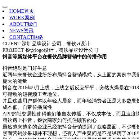
HOME
首页
WORK
案例
ABOUT
我们
NEWS
资讯
CONTACT
联络
CLIENT
深圳品牌设计公司，餐饮vi设计
PROJECT
餐饮logo设计，餐饮品牌设计公司
抖音等新媒体平台在餐饮品牌营销中的传播作用
抖音绝对是门好生意
近两年来餐饮企业纷纷布局抖音营销模式，从上面的案例中我
庞大的流量
抖音在2016年9月上线，上线之后反应平平，突然火爆是在20
可撼动的短视频王者地位。
并且这些用户群体以年轻人居多，而年轻消费者正是大多数餐
成本低、自带传播属性
APP的社交属性使得他们能自发传播，不仅成本低，而且速
餐饮遇上抖音，餐饮商家如何抓住顾客的心
虽然越来越多的企业已经把抖音营销提到了战略层面，不少餐
然而营销效果却并不理想，还有人产生疑问是不是经历了201