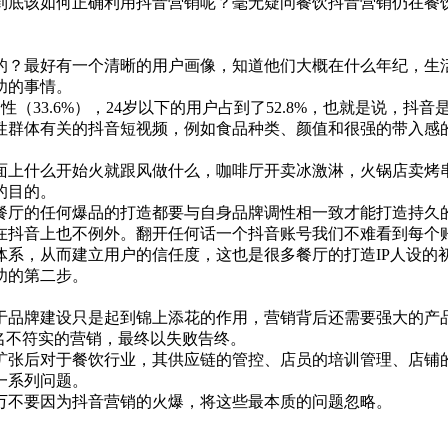
家到底该如何正确利用抖音营销呢？毫无疑问餐饮抖音营销仍在餐
的？最好有一个清晰的用户画像，知道他们大概在什么年纪，生
功的事情。
性（33.6%），24岁以下的用户占到了52.8%，也就是说，抖
性群体有关的抖音短视频，例如食品种类、颜值和很强的带入感
面上什么开始火就跟风做什么，咖啡厅开卖冰激淋，火锅店卖烤
的目的。
餐厅的任何爆品的打造都要与自身品牌调性相一致才能打造持久
在抖音上也不例外。翻开任何话一个抖音账号我们不难看到每个
体系，从而建立用户的信任度，这也是很多餐厅的打造IP人设的
功的第二步。
于品牌建设只是起到锦上添花的作用，营销背后还需要强大的产
名不符实的营销，最终以失败告终。
扩张后对于餐饮行业，其供应链的管控、店员的培训管理、店铺
一系列问题。
万不要因为抖音营销的火爆，将这些最本质的问题忽略。