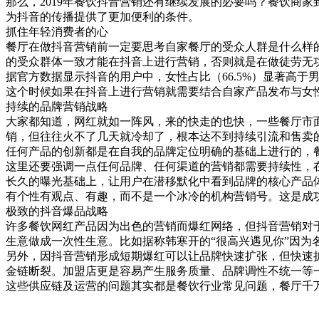
那么，2019年餐饮抖音营销还有继续发展的必要吗？餐饮商
为抖音的传播提供了更加便利的条件。
抓住年轻消费者的心
餐厅在做抖音营销前一定要思考自家餐厅的受众人群是什么样
的受众群体一致才能在抖音上进行营销，否则就是在做徒劳无
据官方数据显示抖音的用户中，女性占比（66.5%）显著高于男
这个时候如果在抖音上进行营销就需要结合自家产品发布与女
持续的品牌营销战略
大家都知道，网红就如一阵风，来的快走的也快，一些餐厅市
销，但往往火不了几天就冷却了，根本达不到持续引流和售卖
任何产品的创新都是在自我的品牌定位明确的基础上进行的，
这里还要强调一点任何品牌、任何渠道的营销都需要持续性，
长久的曝光基础上，让用户在潜移默化中看到品牌的核心产品
有个性有观点、有趣，而不是一个冰冷的机构营销号。这是成
极致的抖音爆品战略
许多餐饮网红产品因为出色的营销而爆红网络，但抖音营销对
生意做成一次性生意。比如据称韩寒开的“很高兴遇见你”因为
另外，因抖音营销形成短期爆红可以让品牌快速扩张，但快速
金链断裂。加盟店更是容易产生服务质量、品牌调性不统一等
这些供应链及运营的问题其实都是餐饮行业常见问题，餐厅千