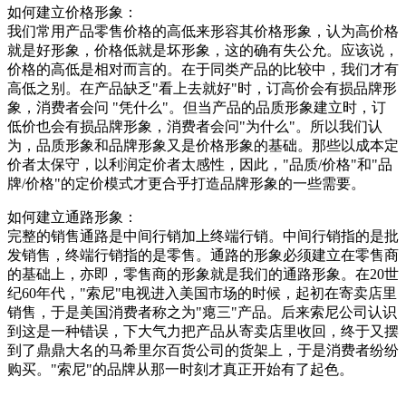
如何建立价格形象：
我们常用产品零售价格的高低来形容其价格形象，认为高价格
就是好形象，价格低就是坏形象，这的确有失公允。应该说，
价格的高低是相对而言的。在于同类产品的比较中，我们才有
高低之别。在产品缺乏"看上去就好"时，订高价会有损品牌形
象，消费者会问 "凭什么"。但当产品的品质形象建立时，订
低价也会有损品牌形象，消费者会问"为什么"。所以我们认
为，品质形象和品牌形象又是价格形象的基础。那些以成本定
价者太保守，以利润定价者太感性，因此，"品质/价格"和"品
牌/价格"的定价模式才更合乎打造品牌形象的一些需要。
如何建立通路形象：
完整的销售通路是中间行销加上终端行销。中间行销指的是批
发销售，终端行销指的是零售。通路的形象必须建立在零售商
的基础上，亦即，零售商的形象就是我们的通路形象。在20世
纪60年代，"索尼"电视进入美国市场的时候，起初在寄卖店里
销售，于是美国消费者称之为"瘪三"产品。后来索尼公司认识
到这是一种错误，下大气力把产品从寄卖店里收回，终于又摆
到了鼎鼎大名的马希里尔百货公司的货架上，于是消费者纷纷
购买。"索尼"的品牌从那一时刻才真正开始有了起色。