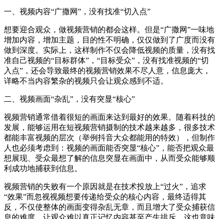
一、视频内容“广撒网”，没有找准“切入点”
想要迎合观众，做视频营销的都会这样。但是“广撒网”一味地
增加内容，增加主题，目的性不明确，仅仅做到了广度而没有
做到深度。实际上，这样制作不仅会降低视频的质量，没有找
准自己视频的“目标群体”，“目标受众”，没有找准视频的“切
入点”，还会导致最终的视频营销效果不尽人意，信息庞大，
详略不当内容繁杂的视频只会让观众感到不适。
二、视频画面“杂乱”，没有突显“核心”
视频营销通常借着很短的画面来达到最好的效果。随着科技的
发展，能够运用在短视频营销摄制的技术越来越多，很多技术
都能丰富视频的层次（举例抖音大众都能用的特效），但制作
人也必须考虑到：视频的画面能否突显“核心”，能否把观众最
想展现、受众最想了解的信息突显在画面中，从而受众能够顺
利成功地捕获到信息。
视频营销的失败有一个原因就是在技术投放上“过火”，追求
“效果”而忽视视频想要传递给受众的核心内容，最终适得其
反，不仅使整体的画面变得杂乱无章，而且增大了受众捕获信
息的难度，让观众难以真正记忆内容甚至产生排斥，这也意味