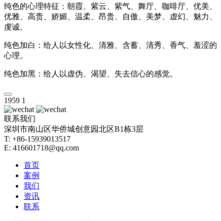
纯色的心理特征：朝霞、紫云、紫气、舞厅、咖啡厅、优美、
优雅、高贵、娇媚、温柔、昂贵、自傲、美梦、虚幻、魅力、
虔诚。
纯色加白：给人以女性化、清雅、含蓄、清秀、香气、羞涩的
心理。
纯色加黑：给人以虚伪、渴望、失去信心的感觉。
1959
1
联系我们
深圳市南山区华侨城创意园北区B1栋3层
T: +86-15939013517
E: 416601718@qq.com
首页
案例
我们
资讯
联系