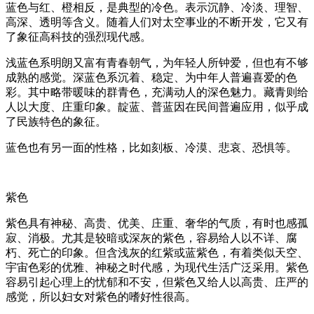
蓝色与红、橙相反，是典型的冷色。表示沉静、冷淡、理智、
高深、透明等含义。随着人们对太空事业的不断开发，它又有
了象征高科技的强烈现代感。
浅蓝色系明朗又富有青春朝气，为年轻人所钟爱，但也有不够
成熟的感觉。深蓝色系沉着、稳定、为中年人普遍喜爱的色
彩。其中略带暖味的群青色，充满动人的深色魅力。藏青则给
人以大度、庄重印象。靛蓝、普蓝因在民间普遍应用，似乎成
了民族特色的象征。
蓝色也有另一面的性格，比如刻板、冷漠、悲哀、恐惧等。
紫色
紫色具有神秘、高贵、优美、庄重、奢华的气质，有时也感孤
寂、消极。尤其是较暗或深灰的紫色，容易给人以不详、腐
朽、死亡的印象。但含浅灰的红紫或蓝紫色，有着类似天空、
宇宙色彩的优雅、神秘之时代感，为现代生活广泛采用。紫色
容易引起心理上的忧郁和不安，但紫色又给人以高贵、庄严的
感觉，所以妇女对紫色的嗜好性很高。