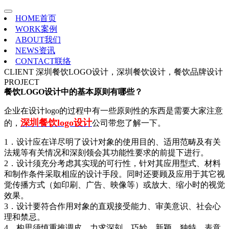
HOME
首页
WORK
案例
ABOUT
我们
NEWS
资讯
CONTACT
联络
CLIENT
深圳餐饮LOGO设计，深圳餐饮设计，餐饮品牌设计
PROJECT
餐饮LOGO设计中的基本原则有哪些？
企业在设计logo的过程中有一些原则性的东西是需要大家注意
深圳餐饮logo设计
的，
公司带您了解一下。
1．设计应在详尽明了设计对象的使用目的、适用范畴及有关
法规等有关情况和深刻领会其功能性要求的前提下进行。
2．设计须充分考虑其实现的可行性，针对其应用型式、材料
和制作条件采取相应的设计手段。同时还要顾及应用于其它视
觉传播方式（如印刷、广告、映像等）或放大、缩小时的视觉
效果。
3．设计要符合作用对象的直观接受能力、审美意识、社会心
理和禁忌。
4．构思须慎重推调皮，力求深刻、巧妙、新颖、独特，表意