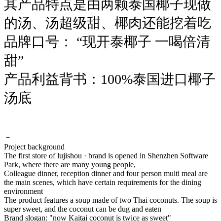
其产品特点是由两颗泰国椰子现做
的汤、汤超级甜、椰肉还能挖着吃
品牌口号： “现开泰椰子 一喝倍清
甜”
产品利益背书：100%泰国进口椰子
汤底
－
Project background
The first store of lujishou · brand is opened in Shenzhen Software
Park, where there are many young people,
Colleague dinner, reception dinner and four person multi meal are
the main scenes, which have certain requirements for the dining
environment
The product features a soup made of two Thai coconuts. The soup is
super sweet, and the coconut can be dug and eaten
Brand slogan: "now Kaitai coconut is twice as sweet"